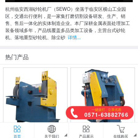
杭州临安西湖砂轮机厂（SEWO）坐落于临安区横山工业园
区，交通出行便利，是一家集打磨切割设备研发、生产、销
售、售后一体化的实体制造企业。本厂深耕金属表面处理加工
装备领域多年，产品线覆盖多品类加工设备，主营台式砂轮
机、落地重型砂轮机、除尘砂
详情...
热门产品
一键拨打 · 立享优惠
0571-63882766
600mm它驱砂轮机MT3060
除尘砂带机XHC-205
首页
关于我们
产品展示
在线购买