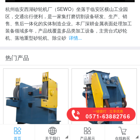
杭州临安西湖砂轮机厂（SEWO）坐落于临安区横山工业园
区，交通出行便利，是一家集打磨切割设备研发、生产、销
售、售后一体化的实体制造企业。本厂深耕金属表面处理加工
装备领域多年，产品线覆盖多品类加工设备，主营台式砂轮
机、落地重型砂轮机、除尘砂
详情...
热门产品
一键拨打 · 立享优惠
0571-63882766
600mm它驱砂轮机MT3060
除尘砂带机XHC-205
首页
关于我们
产品展示
在线购买